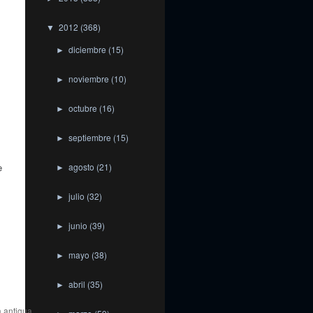
2012
(368)
▼
diciembre
(15)
►
noviembre
(10)
►
octubre
(16)
►
septiembre
(15)
►
e
agosto
(21)
►
julio
(32)
►
junio
(39)
►
mayo
(38)
►
abril
(35)
►
 antigua